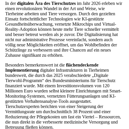
In der
digitalen Ära des Tierschutzes
im Jahr 2026 erleben wir
einen revolutionären Wandel in der Art und Weise, wie
Tierheime arbeiten und Tiere versorgen. Durch den gezielten
Einsatz fortschrittlicher Technologien wie KI-gestützte
Gesundheitsüberwachung, vernetzte Mikrochips und Virtual-
Reality-Adoption können heute mehr Tiere schneller vermittelt
und besser betreut werden als je zuvor. Die Digitalisierung hat
nicht nur administrative Prozesse vereinfacht, sondern auch
völlig neue Möglichkeiten eröffnet, um das Wohlbefinden der
Schützlinge zu verbessern und ihre Chancen auf ein neues
Zuhause signifikant zu erhöhen.
Besonders bemerkenswert ist die
flächendeckende
Implementierung
digitaler Infrastrukturen in Tierheimen
bundesweit, die durch das 2025 verabschiedete „Digitale
Tierwohl-Programm“ des Bundesministeriums für Tierschutz
finanziert wurde. Mit einem Investitionsvolumen von 120
Millionen Euro wurden selbst kleinere Einrichtungen mit Smart-
Monitoring-Systemen, vernetzten Fütterungsanlagen und KI-
gestützten Verhaltensanalyse-Tools ausgestattet.
Tierschutzexperten berichten von einer Steigerung der
Vermittlungsrate um durchschnittlich 38 Prozent und einer
Reduzierung der Pflegekosten um fast ein Viertel – Ressourcen,
die nun direkt in die verbesserte medizinische Versorgung und
Betreuung fließen können.