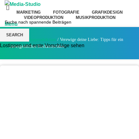
MARKETING
FOTOGRAFIE
GRAFIKDESIGN
VIDEOPRODUKTION
MUSIKPRODUKTION
Menu
SEARCH
Home
/
Videoproduktion
/
Verewige deine Liebe: Tipps für ein
Lostippen und erste Vorschläge sehen
unvergessliches Hochzeitsvideo