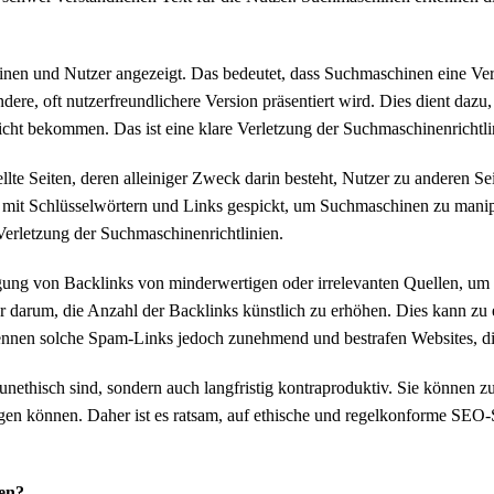
inen und Nutzer angezeigt. Das bedeutet, dass Suchmaschinen eine Vers
dere, oft nutzerfreundlichere Version präsentiert wird. Dies dient daz
icht bekommen. Das ist eine klare Verletzung der Suchmaschinenrichtli
lte Seiten, deren alleiniger Zweck darin besteht, Nutzer zu anderen Sei
t mit Schlüsselwörtern und Links gespickt, um Suchmaschinen zu manipu
 Verletzung der Suchmaschinenrichtlinien.
gung von Backlinks von minderwertigen oder irrelevanten Quellen, um 
ur darum, die Anzahl der Backlinks künstlich zu erhöhen. Dies kann zu 
nnen solche Spam-Links jedoch zunehmend und bestrafen Websites, di
nethisch sind, sondern auch langfristig kontraproduktiv. Sie können zu 
gen können. Daher ist es ratsam, auf ethische und regelkonforme SEO-St
ten?