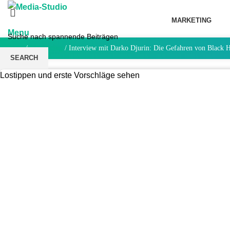
MARKETING
Menu
Home
/
Marketing
/
Interview mit Darko Djurin: Die Gefahren von Black 
SEARCH
Lostippen und erste Vorschläge sehen