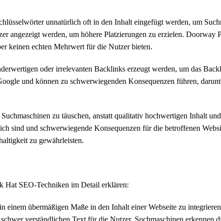
lüsselwörter unnatürlich oft in den Inhalt eingefügt werden, um Suc
zer angezeigt werden, um höhere Platzierungen zu erzielen. Doorway Pa
aber keinen echten Mehrwert für die Nutzer bieten.
derwertigen oder irrelevanten Backlinks erzeugt werden, um das Backli
 Google und können zu schwerwiegenden Konsequenzen führen, darunte
hmaschinen zu täuschen, anstatt qualitativ hochwertigen Inhalt und 
olgreich sind und schwerwiegende Konsequenzen für die betroffenen Websi
altigkeit zu gewährleisten.
ack Hat SEO-Techniken im Detail erklären:
 in einem übermäßigen Maße in den Inhalt einer Webseite zu integriere
schwer verständlichen Text für die Nutzer. Suchmaschinen erkennen die