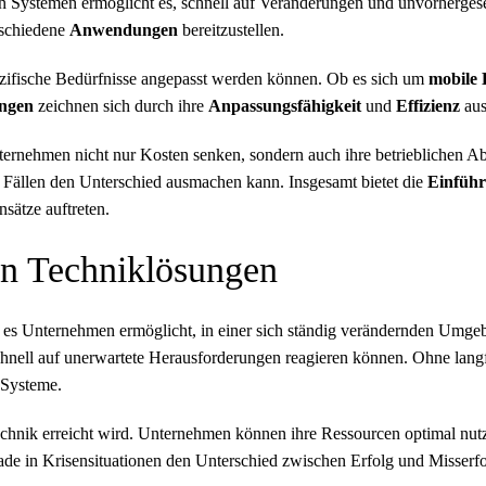
n Systemen ermöglicht es, schnell auf Veränderungen und unvorhergese
rschiedene
Anwendungen
bereitzustellen.
ezifische Bedürfnisse angepasst werden können. Ob es sich um
mobile 
ngen
zeichnen sich durch ihre
Anpassungsfähigkeit
und
Effizienz
aus
rnehmen nicht nur Kosten senken, sondern auch ihre betrieblichen Abl
len Fällen den Unterschied ausmachen kann. Insgesamt bietet die
Einfüh
sätze auftreten.
 in Techniklösungen
s es Unternehmen ermöglicht, in einer sich ständig verändernden Umgeb
nell auf unerwartete Herausforderungen reagieren können. Ohne langfri
 Systeme.
 Technik erreicht wird. Unternehmen können ihre Ressourcen optimal nu
gerade in Krisensituationen den Unterschied zwischen Erfolg und Misser