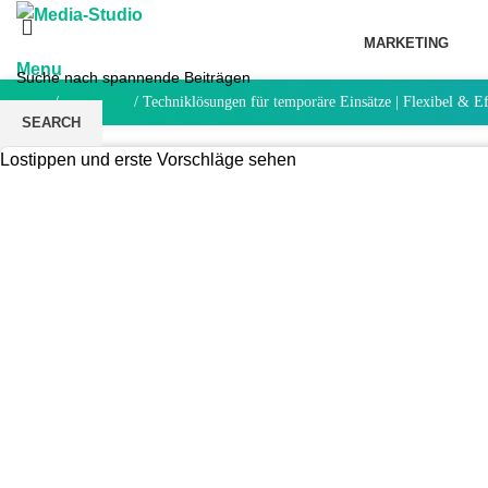
MARKETING
Menu
Home
/
Allgemein
/
Techniklösungen für temporäre Einsätze | Flexibel & Ef
SEARCH
Lostippen und erste Vorschläge sehen