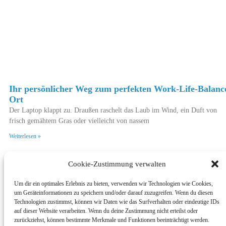
Ihr persönlicher Weg zum perfekten Work-Life-Balanc
Ort
Der Laptop klappt zu. Draußen raschelt das Laub im Wind, ein Duft von
frisch gemähtem Gras oder vielleicht von nassem
Weiterlesen »
Cookie-Zustimmung verwalten
Um dir ein optimales Erlebnis zu bieten, verwenden wir Technologien wie Cookies,
© 2025 – Alle Rechte vorbehalten
um Geräteinformationen zu speichern und/oder darauf zuzugreifen. Wenn du diesen
Impressum
|
Datenschutzerklärung
|
Cookie-Richtlinie (EU)
|
OMGenius –
Technologien zustimmst, können wir Daten wie das Surfverhalten oder eindeutige IDs
Online Marketing Genius
auf dieser Website verarbeiten. Wenn du deine Zustimmung nicht erteilst oder
zurückziehst, können bestimmte Merkmale und Funktionen beeinträchtigt werden.
Ausblenden